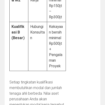
& M2
Kerja
minimal
Rp150jt
–
Rp300jt
Kualifik
Hubungi
Kekayaa
asi B
Konsulta
n bersih
(Besar)
n
minimal
Rp500jt
+
Pengala
man
Proyek
Setiap tingkatan kualifikasi
membutuhkan modal dan jumlah
tenaga ahli berbeda. Nilai aset
perusahaan Anda akan
menentukan modal kerja tersebut.