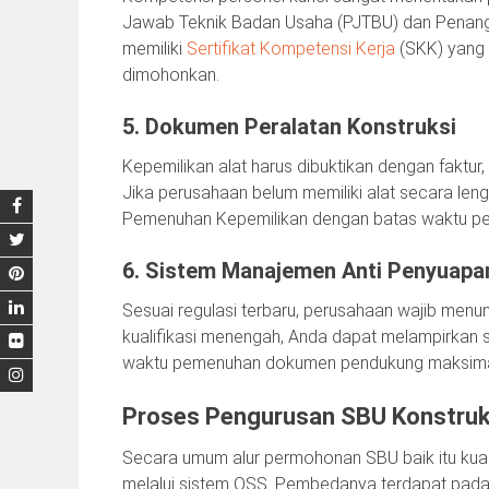
Jawab Teknik Badan Usaha (PJTBU) dan Penang
memiliki
Sertifikat Kompetensi Kerja
(SKK) yang m
dimohonkan.
5. Dokumen Peralatan Konstruksi
Kepemilikan alat harus dibuktikan dengan faktur, k
Jika perusahaan belum memiliki alat secara le
Pemenuhan Kepemilikan dengan batas waktu pemen
6. Sistem Manajemen Anti Penyuap
Sesuai regulasi terbaru, perusahaan wajib men
kualifikasi menengah, Anda dapat melampirkan 
waktu pemenuhan dokumen pendukung maksimal 2 
Proses Pengurusan SBU Konstruks
Secara umum alur permohonan SBU baik itu kualif
melalui sistem OSS. Pembedanya terdapat pada