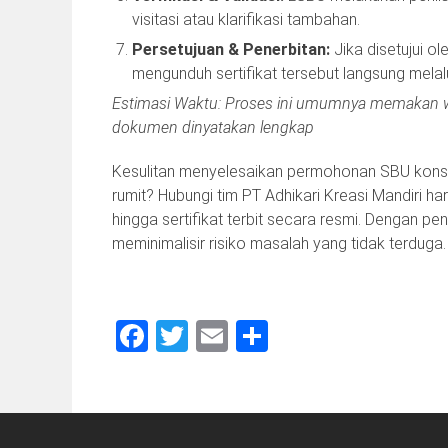
visitasi atau klarifikasi tambahan.
Persetujuan & Penerbitan:
Jika disetujui ol
mengunduh sertifikat tersebut langsung mel
Estimasi Waktu:
Proses ini umumnya memakan wak
dokumen dinyatakan lengkap
Kesulitan menyelesaikan permohonan SBU konst
rumit? Hubungi tim PT Adhikari Kreasi Mandiri ha
hingga sertifikat terbit secara resmi. Dengan
meminimalisir risiko masalah yang tidak terduga.
Facebook
Twitter
Email
Share