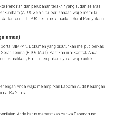
kta Pendirian dan perubahan terakhir yang sudah selaras
kumham (AHU). Selain itu, perusahaan wajib memiliki
erdaftar resmi di LPJK serta melampirkan Surat Pernyataan
galaman)
 portal SIMPAN. Dokumen yang dibutuhkan meliputi berkas
Serah Terima (PHO/BAST). Pastikan nilai kontrak Anda
subklasifikasi, Hal ini merupakan syarat wajib untuk
g menengah Anda wajib melampirkan Laporan Audit Keuangan
imal Rp 2 miliar.
 penilaian. Anda harus memastikan bahwa Penanggung