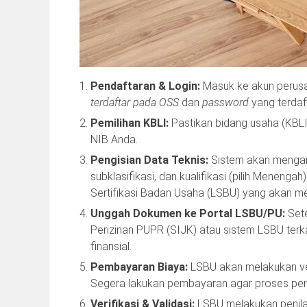
Pendaftaran & Login:
Masuk ke akun perusa
terdaftar pada OSS
dan
password
yang terdaft
Pemilihan KBLI:
Pastikan bidang usaha (KBLI)
NIB Anda.
Pengisian Data Teknis:
Sistem akan mengara
subklasifikasi, dan kualifikasi (pilih Meneng
Sertifikasi Badan Usaha (LSBU) yang akan me
Unggah Dokumen ke Portal LSBU/PU:
Sete
Perizinan PUPR (SIJK) atau sistem LSBU ter
finansial.
Pembayaran Biaya:
LSBU akan melakukan veri
Segera lakukan pembayaran agar proses penil
Verifikasi & Validasi:
LSBU melakukan penilai