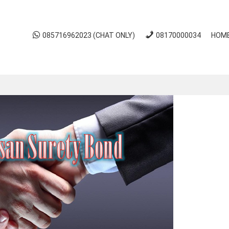
085716962023 (CHAT ONLY)
08170000034
HOM
nd